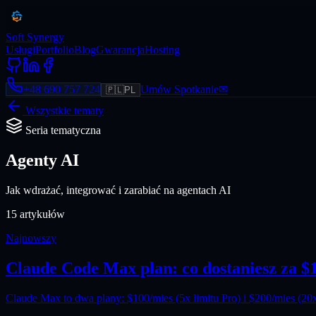
Soft Synergy
Usługi
Portfolio
Blog
Gwarancja
Hosting
+48 690 757 724
Umów Spotkanie
✉
🇵🇱
PL
Wszystkie tematy
Seria tematyczna
Agenty AI
Jak wdrażać, integrować i zarabiać na agentach AI
15
artykułów
Najnowszy
Claude Code Max plan: co dostaniesz za $1
Claude Max to dwa plany: $100/mies (5x limitu Pro) i $200/mies (20