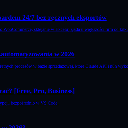
oardem 24/7 bez ręcznych eksportów
o WooCommerce, sklejanie w Excelu) zjada u większości firm od kilku
zautomatyzowania w 2026
kretnych procesów w bazie sprzedażowej, które Claude API i n8n wyk
ać? [Free, Pro, Business]
rypcji, bezpośrednio w VS Code.
o w 2026?