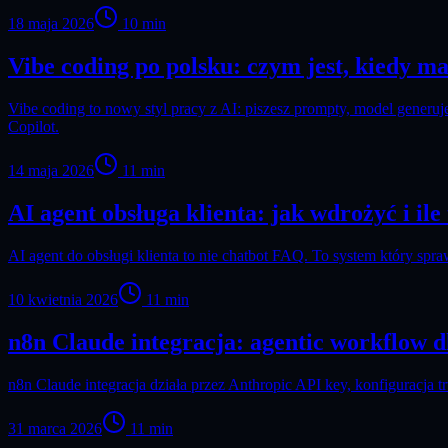
18 maja 2026
10
min
Vibe coding po polsku: czym jest, kiedy ma 
Vibe coding to nowy styl pracy z AI: piszesz prompty, model generuj
Copilot.
14 maja 2026
11
min
AI agent obsługa klienta: jak wdrożyć i ile 
AI agent do obsługi klienta to nie chatbot FAQ. To system który sp
10 kwietnia 2026
11
min
n8n Claude integracja: agentic workflow d
n8n Claude integracja działa przez Anthropic API key, konfiguracja 
31 marca 2026
11
min