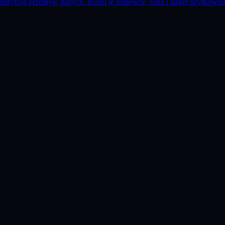
omatyzują przepływ danych. Różni je podejście, cena i target użytkowni