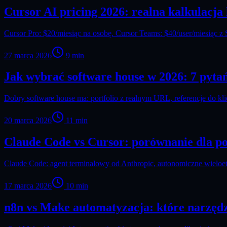
Cursor AI pricing 2026: realna kalkulacja
Cursor Pro: $20/miesiąc na osobę. Cursor Teams: $40/user/miesiąc z
27 marca 2026
9
min
Jak wybrać software house w 2026: 7 pyta
Dobry software house ma: portfolio z realnym URL, referencje do kli
20 marca 2026
11
min
Claude Code vs Cursor: porównanie dla pol
Claude Code: agent terminalowy od Anthropic, autonomiczne wieloeta
17 marca 2026
10
min
n8n vs Make automatyzacja: które narzęd