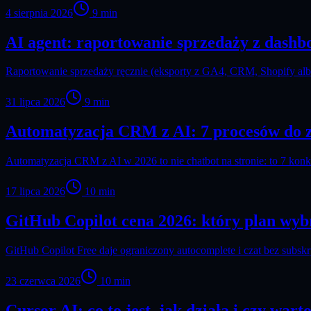
4 sierpnia 2026
9
min
AI agent: raportowanie sprzedaży z dashb
Raportowanie sprzedaży ręcznie (eksporty z GA4, CRM, Shopify alb
31 lipca 2026
9
min
Automatyzacja CRM z AI: 7 procesów do 
Automatyzacja CRM z AI w 2026 to nie chatbot na stronie: to 7 kon
17 lipca 2026
10
min
GitHub Copilot cena 2026: który plan wybr
GitHub Copilot Free daje ograniczony autocomplete i czat bez subsk
23 czerwca 2026
10
min
Cursor AI: co to jest, jak działa i czy wart