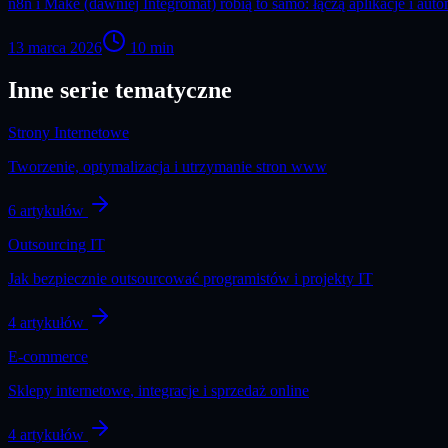
n8n i Make (dawniej Integromat) robią to samo: łączą aplikacje i aut
13 marca 2026
10
min
Inne serie tematyczne
Strony Internetowe
Tworzenie, optymalizacja i utrzymanie stron www
6
artykułów
Outsourcing IT
Jak bezpiecznie outsourcować programistów i projekty IT
4
artykułów
E-commerce
Sklepy internetowe, integracje i sprzedaż online
4
artykułów