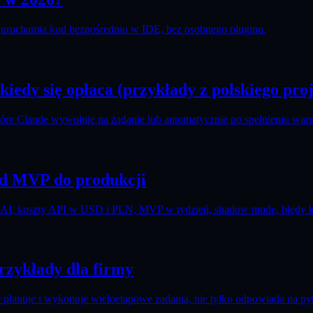
 uruchamia kod bezpośrednio w IDE, bez osobnego pluginu.
kiedy się opłaca (przykłady z polskiego pro
które Claude wywołuje na żądanie lub automatycznie po spełnieniu war
od MVP do produkcji
w AI, koszty API w USD i PLN, MVP w tydzień, shadow mode, błędy k
 przykłady dla firmy
planuje i wykonuje wieloetapowe zadania, nie tylko odpowiada na pyt