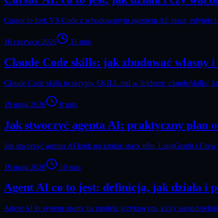
Cursor to fork VS Code z wbudowanym agentem AI: pisze, edytuje i
16 czerwca 2026
11
min
Claude Code skills: jak zbudować własny i 
Claude Code skills to skrypty SKILL.md w folderze .claude/skills/, 
19 maja 2026
8
min
Jak stworzyć agenta AI: praktyczny plan 
Jak stworzyć agenta AI krok po kroku: stack n8n, LangGraph i Cre
19 maja 2026
10
min
Agent AI co to jest: definicja, jak działa i
Agent AI to system oparty na modelu językowym, który samodzielnie 