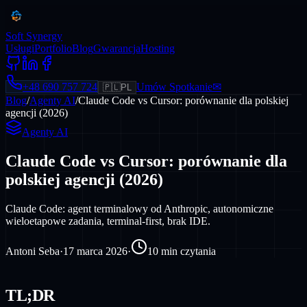
Soft Synergy
Usługi
Portfolio
Blog
Gwarancja
Hosting
+48 690 757 724
Umów Spotkanie
✉
🇵🇱
PL
Blog
/
Agenty AI
/
Claude Code vs Cursor: porównanie dla polskiej
agencji (2026)
Agenty AI
Claude Code vs Cursor: porównanie dla
polskiej agencji (2026)
Claude Code: agent terminalowy od Anthropic, autonomiczne
wieloetapowe zadania, terminal-first, brak IDE.
Antoni Seba
·
17 marca 2026
·
10
min czytania
TL;DR