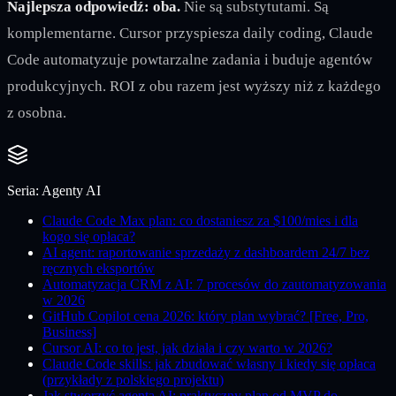
Najlepsza odpowiedź: oba.
Nie są substytutami. Są
komplementarne. Cursor przyspiesza daily coding, Claude
Code automatyzuje powtarzalne zadania i buduje agentów
produkcyjnych. ROI z obu razem jest wyższy niż z każdego
z osobna.
Seria:
Agenty AI
Claude Code Max plan: co dostaniesz za $100/mies i dla
kogo się opłaca?
AI agent: raportowanie sprzedaży z dashboardem 24/7 bez
ręcznych eksportów
Automatyzacja CRM z AI: 7 procesów do zautomatyzowania
w 2026
GitHub Copilot cena 2026: który plan wybrać? [Free, Pro,
Business]
Cursor AI: co to jest, jak działa i czy warto w 2026?
Claude Code skills: jak zbudować własny i kiedy się opłaca
(przykłady z polskiego projektu)
Jak stworzyć agenta AI: praktyczny plan od MVP do