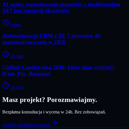
AI agent: raportowanie sprzedaży z dashboardem
24/7 bez ręcznych eksportów
9
min
Automatyzacja CRM z AI: 7 procesów do
zautomatyzowania w 2026
10
min
GitHub Copilot cena 2026: który plan wybrać?
[Free, Pro, Business]
10
min
Masz projekt? Porozmawiajmy.
Bezpłatna konsultacja i wycena w 24h. Bez zobowiązań.
Zamów bezpłatną wycenę