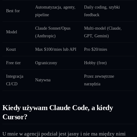
Automatyzacja, agenty,
Daily coding, szybki
Best for
pipeline
feedback
Claude Sonnet/Opus
Multi-model (Claude,
Model
(Anthropic)
GPT, Gemini)
Koszt
Max $100/mies lub API
Pro $20/mies
Free tier
Ograniczony
Hobby (free)
Integracja
Przez zewnętrzne
Natywna
CI/CD
narzędzia
Kiedy używam Claude Code, a kiedy
Cursor?
U mnie w agencji podział jest jasny i nie ma między nimi