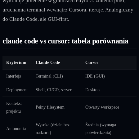
wykonuje polecenie w granicach edytora: zmienia pliki,
uruchamia terminal wewnątrz Cursora, iteruje. Analogiczny
do Claude Code, ale GUI-first.
claude code vs cursor: tabela porównania
Kryterium
Claude Code
Cursor
Interfejs
Terminal (CLI)
IDE (GUI)
Deployment
Shell, CI/CD, server
Desktop
Kontekst
Pełny filesystem
Otwarty workspace
projektu
Wysoka (działa bez
Średnia (wymaga
Autonomia
nadzoru)
potwierdzenia)