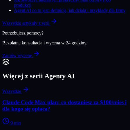
produkcji
Agent AI co to jest: definicja, jak działa i przykłady dla firmy
Wszystkie artykuły z serii
Potrzebujesz pomocy?
Bezpłatna konsultacja i wycena w 24 godziny.
Zamów wycenę
Więcej z serii
Agenty AI
Wszystkie
Claude Code Max plan: co dostaniesz za $100/mies i
dla kogo się opłaca?
9
min