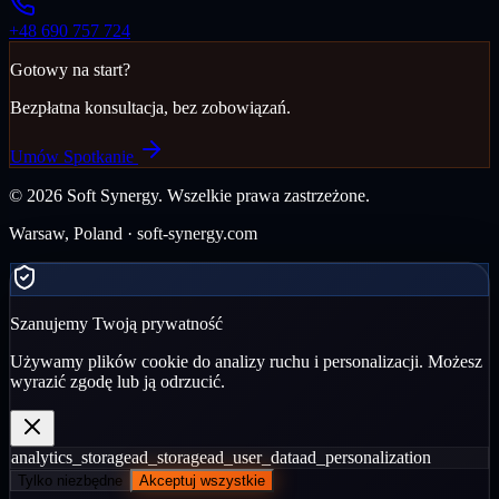
+48 690 757 724
Gotowy na start?
Bezpłatna konsultacja, bez zobowiązań.
Umów Spotkanie
©
2026
Soft Synergy.
Wszelkie prawa zastrzeżone.
Warsaw, Poland · soft-synergy.com
Szanujemy Twoją prywatność
Używamy plików cookie do analizy ruchu i personalizacji. Możesz
wyrazić zgodę lub ją odrzucić.
analytics_storage
ad_storage
ad_user_data
ad_personalization
Tylko niezbędne
Akceptuj wszystkie