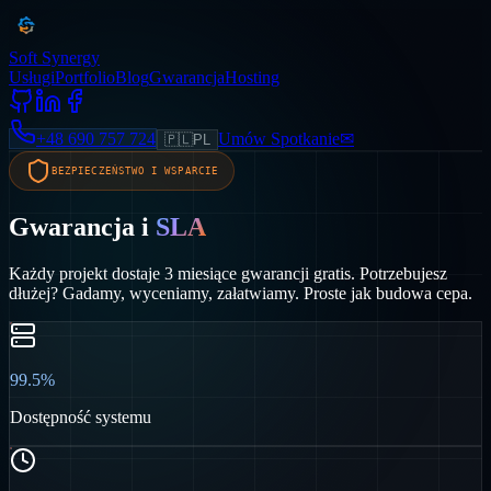
Soft Synergy
Usługi
Portfolio
Blog
Gwarancja
Hosting
+48 690 757 724
Umów Spotkanie
✉
🇵🇱
PL
BEZPIECZEŃSTWO I WSPARCIE
Gwarancja i
SLA
Każdy projekt dostaje 3 miesiące gwarancji gratis. Potrzebujesz
dłużej? Gadamy, wyceniamy, załatwiamy. Proste jak budowa cepa.
99.5%
Dostępność systemu