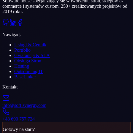
Software house specjalizujący się w tworzeniu stron, sklepów e-
commerce i systemów custom. 250+ zrealizowanych projektów od
2019 roku.
Nawigacja
Usługi & Cennik
Portfolio
Gwarancja & SLA
Obsługa Stron
Hosting
Outsourcing IT
BaseLinker
Kontakt
info@soft-synergy.com
+48 690 757 724
Gotowy na start?