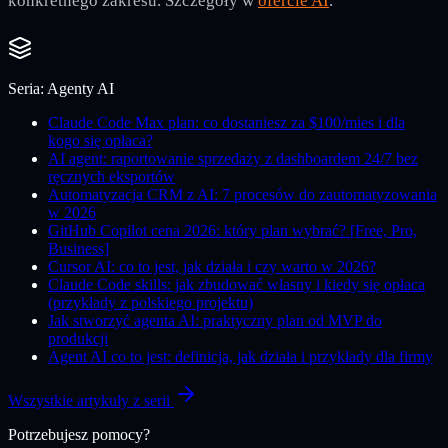
konkretnego zakresu. Szczegóły w
ofercie AI
.
Seria:
Agenty AI
Claude Code Max plan: co dostaniesz za $100/mies i dla
kogo się opłaca?
AI agent: raportowanie sprzedaży z dashboardem 24/7 bez
ręcznych eksportów
Automatyzacja CRM z AI: 7 procesów do zautomatyzowania
w 2026
GitHub Copilot cena 2026: który plan wybrać? [Free, Pro,
Business]
Cursor AI: co to jest, jak działa i czy warto w 2026?
Claude Code skills: jak zbudować własny i kiedy się opłaca
(przykłady z polskiego projektu)
Jak stworzyć agenta AI: praktyczny plan od MVP do
produkcji
Agent AI co to jest: definicja, jak działa i przykłady dla firmy
Wszystkie artykuły z serii
Potrzebujesz pomocy?