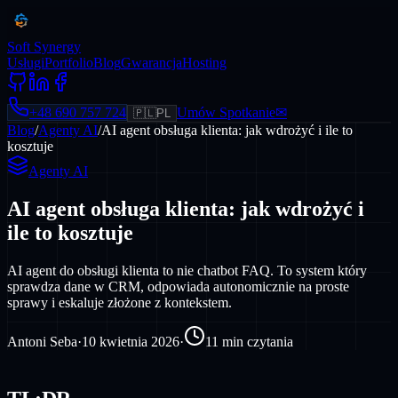
Soft Synergy
Usługi
Portfolio
Blog
Gwarancja
Hosting
+48 690 757 724
Umów Spotkanie
✉
🇵🇱
PL
Blog
/
Agenty AI
/
AI agent obsługa klienta: jak wdrożyć i ile to
kosztuje
Agenty AI
AI agent obsługa klienta: jak wdrożyć i
ile to kosztuje
AI agent do obsługi klienta to nie chatbot FAQ. To system który
sprawdza dane w CRM, odpowiada autonomicznie na proste
sprawy i eskaluje złożone z kontekstem.
Antoni Seba
·
10 kwietnia 2026
·
11
min czytania