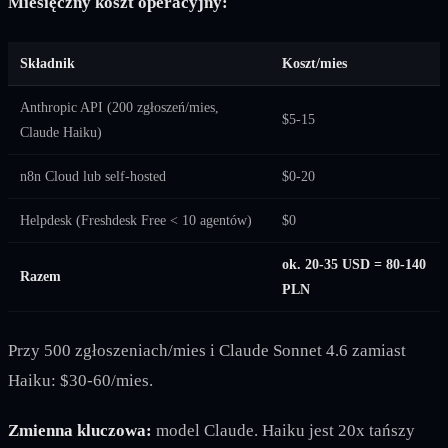
Miesięczny koszt operacyjny:
Składnik
Koszt/mies
Anthropic API (200 zgłoszeń/mies,
$5-15
Claude Haiku)
n8n Cloud lub self-hosted
$0-20
Helpdesk (Freshdesk Free < 10 agentów)
$0
ok. 20-35 USD = 80-140
Razem
PLN
Przy 500 zgłoszeniach/mies i Claude Sonnet 4.6 zamiast
Haiku: $30-60/mies.
Zmienna kluczowa:
model Claude. Haiku jest 20x tańszy