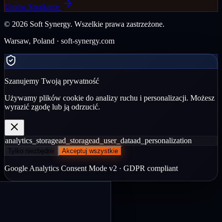
Umów Spotkanie
©
2026
Soft Synergy.
Wszelkie prawa zastrzeżone.
Warsaw, Poland · soft-synergy.com
Szanujemy Twoją prywatność
Używamy plików cookie do analizy ruchu i personalizacji. Możesz
wyrazić zgodę lub ją odrzucić.
analytics_storage
ad_storage
ad_user_data
ad_personalization
Tylko niezbędne
Akceptuj wszystkie
Google Analytics Consent Mode v2 · GDPR compliant