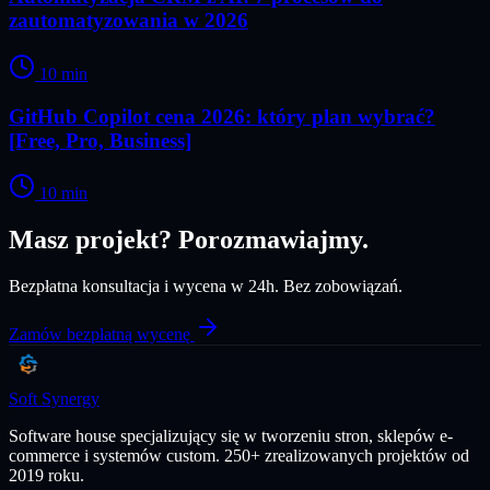
zautomatyzowania w 2026
10
min
GitHub Copilot cena 2026: który plan wybrać?
[Free, Pro, Business]
10
min
Masz projekt? Porozmawiajmy.
Bezpłatna konsultacja i wycena w 24h. Bez zobowiązań.
Zamów bezpłatną wycenę
Soft Synergy
Software house specjalizujący się w tworzeniu stron, sklepów e-
commerce i systemów custom. 250+ zrealizowanych projektów od
2019 roku.