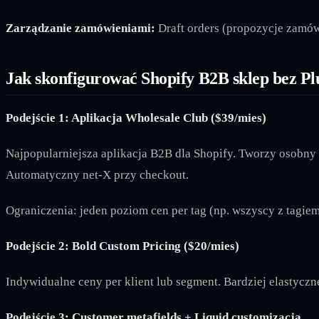
Zarządzanie zamówieniami:
Draft orders (propozycje zamó
Jak skonfigurować Shopify B2B sklep bez Pl
Podejście 1: Aplikacja Wholesale Club ($39/mies)
Najpopularniejsza aplikacja B2B dla Shopify. Tworzy osobny 
Automatyczny net-X przy checkout.
Ograniczenia: jeden poziom cen per tag (np. wszyscy z tagi
Podejście 2: Bold Custom Pricing ($20/mies)
Indywidualne ceny per klient lub segment. Bardziej elastycz
Podejście 3: Customer metafields + Liquid customizacja