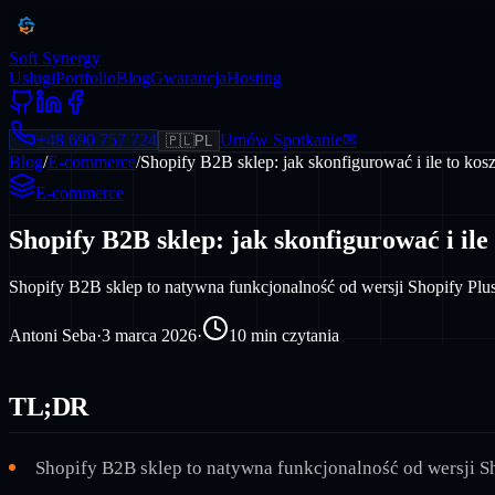
Soft Synergy
Usługi
Portfolio
Blog
Gwarancja
Hosting
+48 690 757 724
Umów Spotkanie
✉
🇵🇱
PL
Blog
/
E-commerce
/
Shopify B2B sklep: jak skonfigurować i ile to kos
E-commerce
Shopify B2B sklep: jak skonfigurować i ile
Shopify B2B sklep to natywna funkcjonalność od wersji Shopify Plus
Antoni Seba
·
3 marca 2026
·
10
min czytania
TL;DR
Shopify B2B sklep to natywna funkcjonalność od wersji Sh