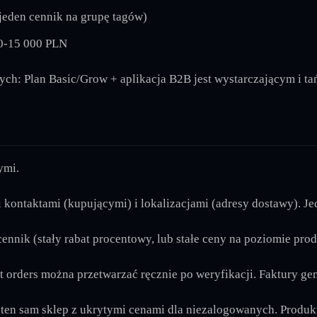
(jeden cennik na grupę tagów)
00-15 000 PLN
ch: Plan Basic/Grow + aplikacja B2B jest wystarczającym i ta
ymi.
kontaktami (kupującymi) i lokalizacjami (adresy dostawy). Je
nik (stały rabat procentowy, lub stałe ceny na poziomie produk
aft orders można przetwarzać ręcznie po weryfikacji. Faktury g
en sam sklep z ukrytymi cenami dla niezalogowanych. Produkt