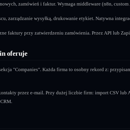
owych, zamówień i faktur. Wymaga middleware (n8n, custom AP
u, zarządzanie wysyłką, drukowanie etykiet. Natywna integrac
e faktury przy zatwierdzeniu zamówienia. Przez API lub Zapi
in oferuje
sekcja "Companies". Każda firma to osobny rekord z: przypisa
ontakty przez e-mail. Przy dużej liczbie firm: import CSV lub
m CRM.