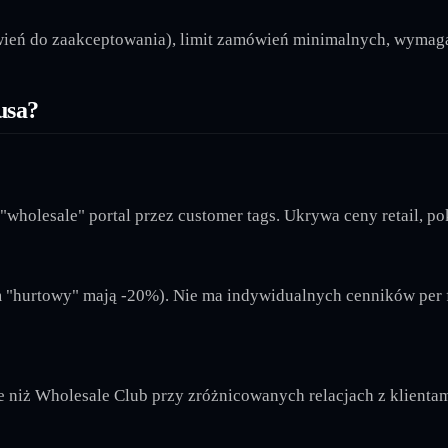
wień do zaakceptowania), limit zamówień minimalnych, wymag
usa?
"wholesale" portal przez customer tags. Ukrywa ceny retail, 
em "hurtowy" mają -20%). Nie ma indywidualnych cenników per 
ne niż Wholesale Club przy zróżnicowanych relacjach z klienta