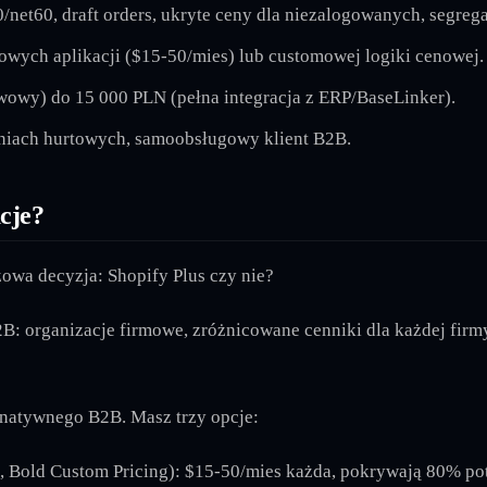
/net60, draft orders, ukryte ceny dla niezalogowanych, segre
wych aplikacji ($15-50/mies) lub customowej logiki cenowej.
owy) do 15 000 PLN (pełna integracja z ERP/BaseLinker).
eniach hurtowych, samoobsługowy klient B2B.
cje?
owa decyzja: Shopify Plus czy nie?
B: organizacje firmowe, zróżnicowane cenniki dla każdej fir
 natywnego B2B. Masz trzy opcje:
, Bold Custom Pricing): $15-50/mies każda, pokrywają 80% 